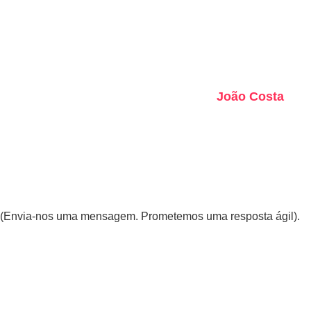
impactante ver as reações de toda a
audiência ao ver, ouvir e
sentir aquele vídeo."
João Costa
Criador de Conteúdo
(Envia-nos uma mensagem. Prometemos uma resposta ágil).