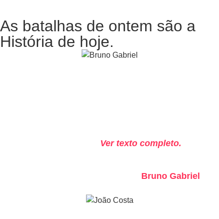
As batalhas de ontem são a
História de hoje.
"Os heróis deste mundo estão ao virar da
esquina. São pessoas comuns, normais,
iguais a todos nós. Têm apenas uma
particularidade: com as suas ações,
mudam o mundo. Melhoram-no.
Engrandecem-no."
Ver texto completo.
Bruno Gabriel
Shogun do Negócio