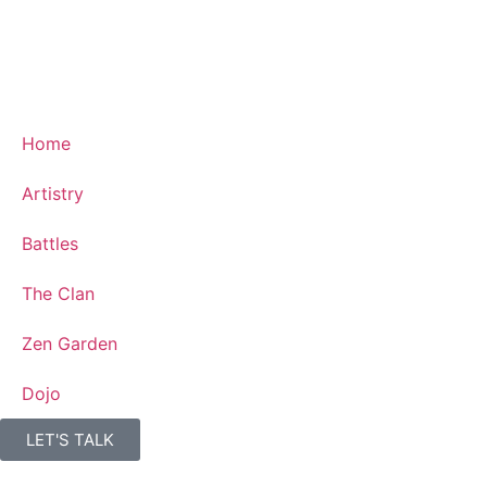
Home
Artistry
Battles
The Clan
Zen Garden
Dojo
LET'S TALK