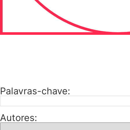
Palavras-chave:
Search
for:
Autores: