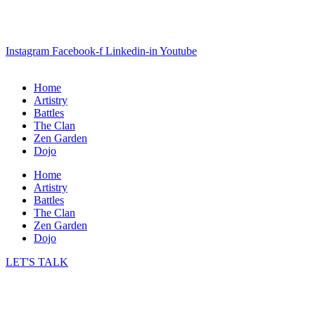
Instagram
Facebook-f
Linkedin-in
Youtube
Home
Artistry
Battles
The Clan
Zen Garden
Dojo
Home
Artistry
Battles
The Clan
Zen Garden
Dojo
LET'S TALK