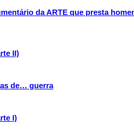
cumentário da ARTE que presta home
te II)
gias de… guerra
te I)