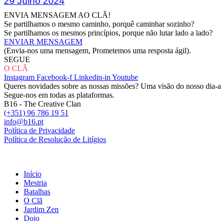
29 Julho 2024
ENVIA MENSAGEM AO CLÃ!
Se partilhamos o mesmo caminho, porquê caminhar sozinho?
Se partilhamos os mesmos princípios, porque não lutar lado a lado?
ENVIAR MENSAGEM
(Envia-nos uma mensagem, Prometemos uma resposta ágil).
SEGUE
O CLÃ
Instagram
Facebook-f
Linkedin-in
Youtube
Queres novidades sobre as nossas missões? Uma visão do nosso dia-
Segue-nos em todas as plataformas.
B16 - The Creative Clan
(+351) 96 786 19 51
info@b16.pt
Política de Privacidade
Política de Resolução de Litígios​
Início
Mestria
Batalhas
O Clã
Jardim Zen
Dojo